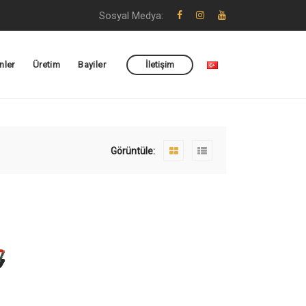
Sosyal Medya:
nler
Üretim
Bayiler
İletişim
Görüntüle: