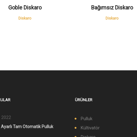
Ürünü Gör
Ürünü Gör
Goble Diskaro
Bağımsız Diskaro
Diskaro
Diskaro
ULAR
ÜRÜNLER
 2022
Pulluk
k Ayarlı Tam Otomatik Pulluk
Kültivatör