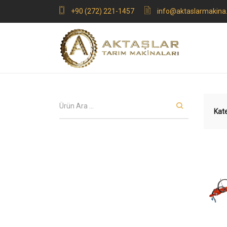
+90 (272) 221-1457
info@aktaslarmakina
Kate